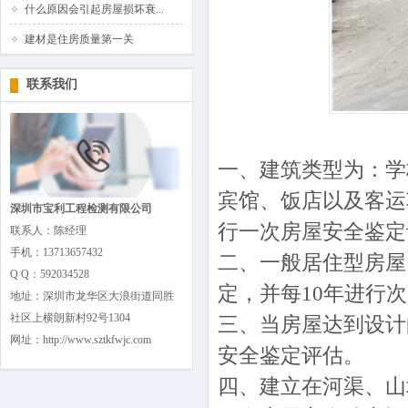
什么原因会引起房屋损坏衰...
建材是住房质量第一关
联系我们
一、建筑类型为：学
宾馆、饭店以及客运
深圳市宝利工程检测有限公司
行一次房屋安全鉴定
联系人：陈经理
手机：13713657432
二、一般居住型房屋
Q Q：592034528
定，并每10年进行
地址：深圳市龙华区大浪街道同胜
社区上横朗新村92号1304
三、当房屋达到设计
网址：http://www.sztkfwjc.com
安全鉴定评估。
四、建立在河渠、山