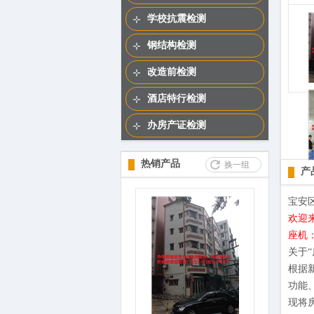
学校抗震检测
钢结构检测
改造前检测
酒店特行检测
办房产证检测
热销产品
换一组
产
宝安
欢迎来电
座机：
关于
根据
功能
现将