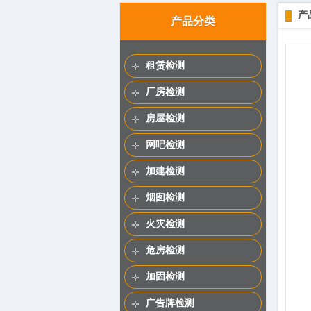
产
产品分类
租赁检测
厂房检测
房屋检测
网吧检测
加建检测
烟囱检测
火灾检测
危房检测
加固检测
广告牌检测