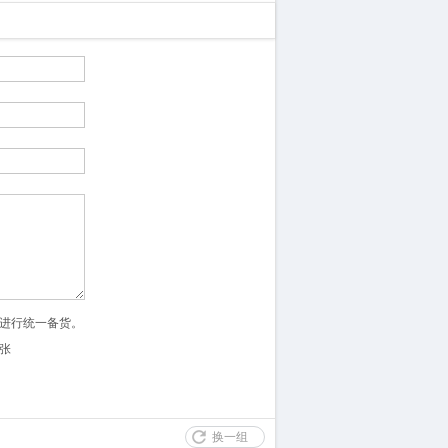
进行统一备货。
张
换一组