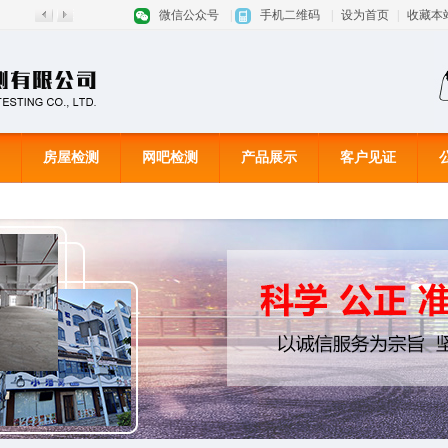
..
微信公众号
|
手机二维码
|
设为首页
|
收藏本
房屋检测
网吧检测
产品展示
客户见证
百叶窗图片载入中