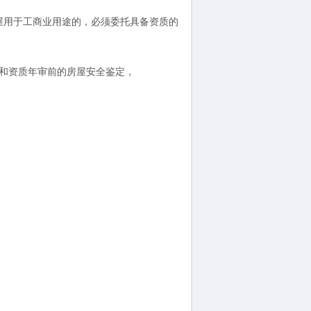
屋用于工商业用途的，必须委托具备资质的
和资质年审前的房屋安全鉴定，