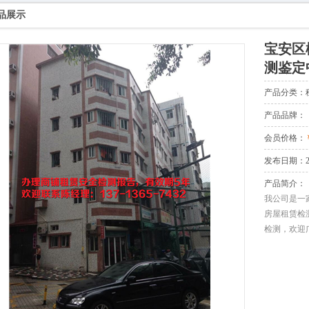
品展示
宝安区
测鉴定
产品分类：
产品品牌：
会员价格：
发布日期：2026
产品简介：
我公司是一
房屋租赁检
检测，欢迎广