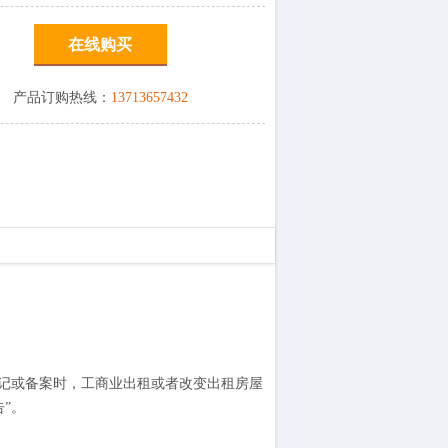
在线购买
产品订购热线：
13713657432
记或备案时，工商业出租或者改变出租房屋
”。