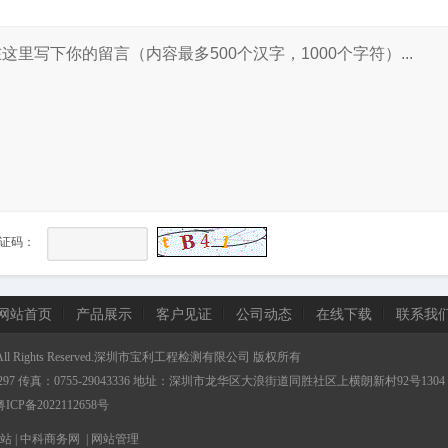
证码：
网站首页
产品展示
客户见证
公司动态
在线下载
联系我
17 All Rights Reserved.深圳市宝利工程检测有限公司 版权所有
76297 传真：0755-29043336 地址：深圳市龙华区大浪街道同胜社区上横朗新村92号1304
粤ICP备2022112658号
站
|
中科商务网
|
网站管理