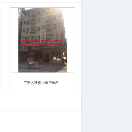
宝安区新桥街道房屋租...