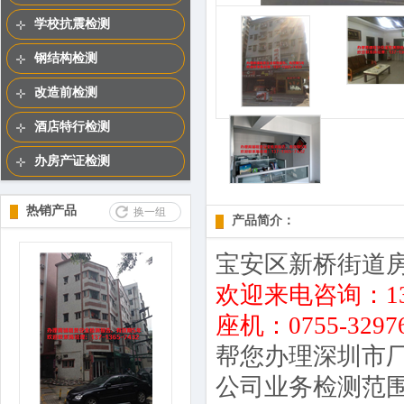
学校抗震检测
钢结构检测
改造前检测
酒店特行检测
办房产证检测
热销产品
换一组
产品简介：
宝安区新桥街道
欢迎来电咨询：137-
座机：0755-32
帮您办理深圳市
公‌‌司业务检测