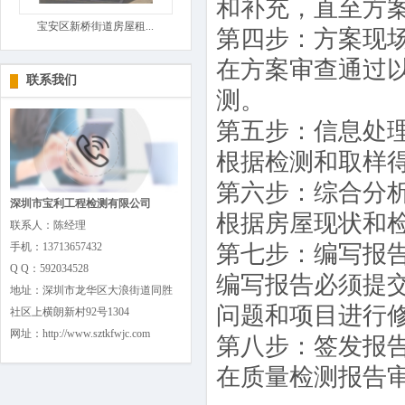
和补充，直至方
宝安区新桥街道房屋租...
第四步：方案现
在方案审查通过
联系我们
测。
第五步：信息处
根据检测和取样
第六步：综合分
深圳市宝利工程检测有限公司
根据房屋现状和
联系人：陈经理
手机：13713657432
第七步：编写报
Q Q：592034528
编写报告必须提
地址：深圳市龙华区大浪街道同胜
问题和项目进行
社区上横朗新村92号1304
网址：http://www.sztkfwjc.com
第八步：签发报
在质量检测报告