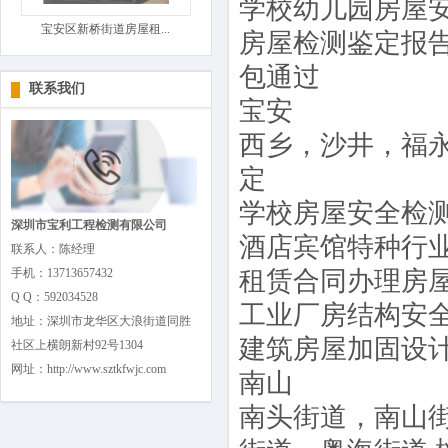
学校幼儿园房屋
宝安区新桥街道房屋租...
房屋检测鉴定报
包通过
联系我们
宝安
西乡，沙井，福
定
学校房屋安全检测
深圳市宝利工程检测有限公司
酒店宾馆特种行
联系人：陈经理
手机：13713657432
租赁合同办理房
Q Q：592034528
工业厂房结构安
地址：深圳市龙华区大浪街道同胜
建筑房屋加固设
社区上横朗新村92号1304
网址：http://www.sztkfwjc.com
南山
南头街道，南山