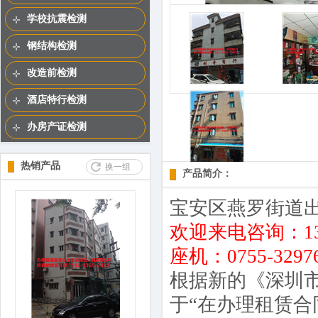
学校抗震检测
钢结构检测
改造前检测
酒店特行检测
办房产证检测
热销产品
换一组
产品简介：
宝安区燕罗街道
欢迎来电咨询：137-
座机：0755-32
根据新的《深圳
于“在办理租赁